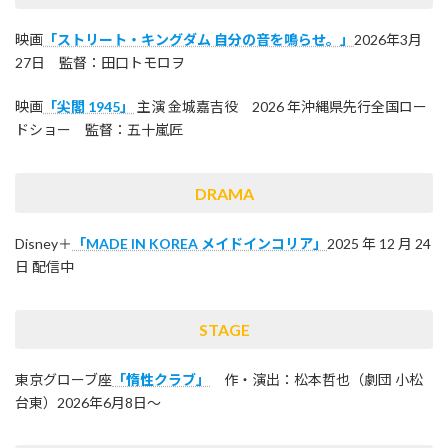
映画
「ストリート・キングダム 自分の音を鳴らせ。」
2026年3月
27日 監督：田口トモロヲ
映画
「尖閣 1945」
主演 金城嘉吉役 2026 年沖縄県先行全国ロー
ドショー 監督：五十嵐匠
DRAMA
Disney＋
「MADE IN KOREA メイドインコリア」
2025 年 12 月 24
日 配信中
STAGE
東京グローブ座
「惰性クラブ」
作・演出：松本哲也（劇団 ⼩松
台東）2026年6月8日～