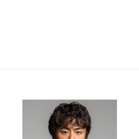
テレビ朝日
「無垢なる証人」
2026年4月18日 21時～放送
Radio
南海放送
「杉作J太郎のファニーナイト」
2026年6月11日OA
radikoにて放送中