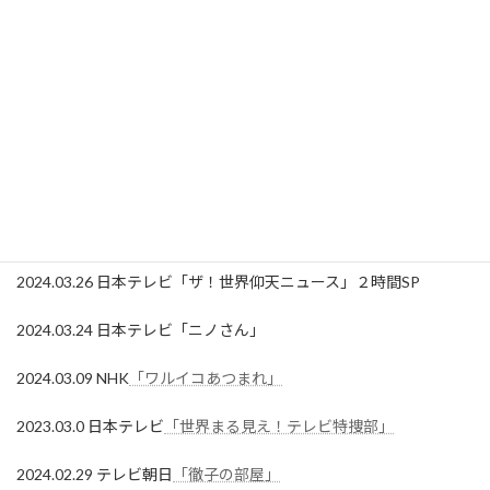
2025.01.01 テレビ東京
「新春 皇室の窓スペシャル」
2024.12.27 NHK
「LIFE！」
2024.09.07 テレビ東京
「新・美の巨人たち」
2024.03.30 フジテレビ「めざましどようび」
2024.03.29 NHK「あさイチ プレミアムトーク」
2024.03.26 日本テレビ「ザ！世界仰天ニュース」２時間SP
2024.03.24 日本テレビ「ニノさん」
2024.03.09 NHK
「ワルイコあつまれ」
2023.03.0 日本テレビ
「世界まる見え！テレビ特捜部」
2024.02.29 テレビ朝日
「徹子の部屋」